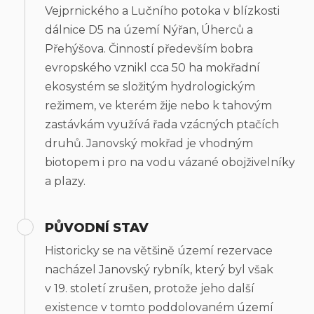
Vejprnického a Lučního potoka v blízkosti
dálnice D5 na území Nýřan, Úherců a
Přehýšova. Činností především bobra
evropského vznikl cca 50 ha mokřadní
ekosystém se složitým hydrologickým
režimem, ve kterém žije nebo k tahovým
zastávkám využívá řada vzácných ptačích
druhů. Janovský mokřad je vhodným
biotopem i pro na vodu vázané obojživelníky
a plazy.
PŮVODNÍ STAV
Historicky se na většině území rezervace
nacházel Janovský rybník, který byl však
v 19. století zrušen, protože jeho další
existence v tomto poddolovaném území