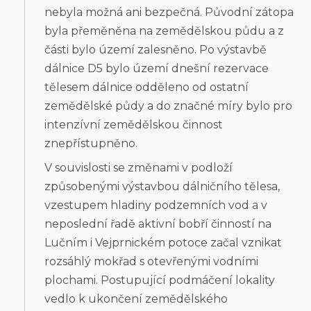
nebyla možná ani bezpečná. Původní zátopa
byla přeměněna na zemědělskou půdu a z
části bylo území zalesněno. Po výstavbě
dálnice D5 bylo území dnešní rezervace
tělesem dálnice odděleno od ostatní
zemědělské půdy a do značné míry bylo pro
intenzívní zemědělskou činnost
znepřístupněno.
V souvislosti se změnami v podloží
způsobenými výstavbou dálničního tělesa,
vzestupem hladiny podzemních vod a v
neposlední řadě aktivní bobří činností na
Lučním i Vejprnickém potoce začal vznikat
rozsáhlý mokřad s otevřenými vodními
plochami. Postupující podmáčení lokality
vedlo k ukončení zemědělského